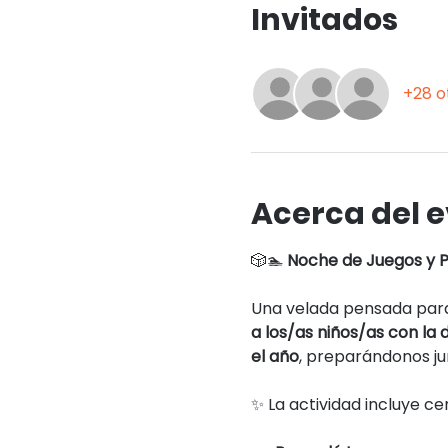
Invitados
+28 o
Acerca del 
🎲🏊 
Noche de Juegos y P
Una velada pensada para
a los/as niños/as con la
el año
, preparándonos ju
✨ La actividad incluye c