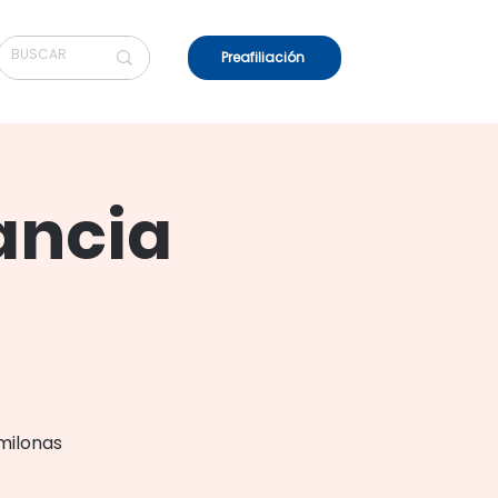
Preafiliación
ancia
milonas