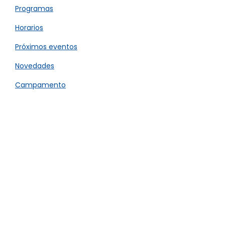
Programas
Horarios
Próximos eventos
Novedades
Campamento
Bachillerato
Contacto
Preafiliación mayores
Trabajá con nosotros
Planes y precios
Sugerencias