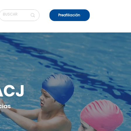
Preafiliación
ACJ
cias