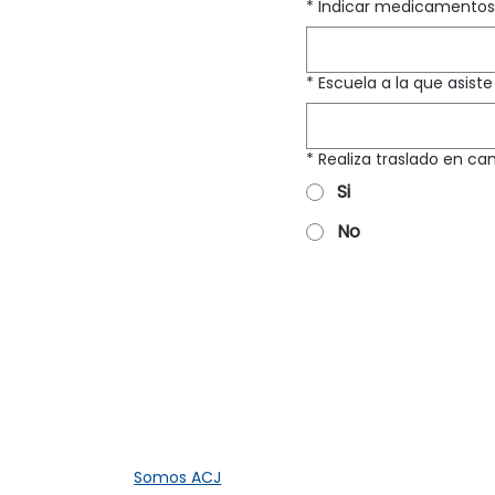
*
Indicar medicamento
*
Escuela a la que asiste
*
Realiza traslado en c
Si
No
Somos ACJ​