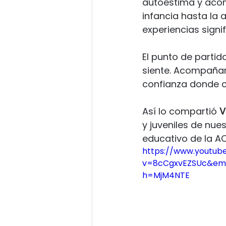
autoestima y acom
Viajes
Novedades
infancia hasta la
experiencias signif
Educación
Deportes
El punto de partid
siente. Acompañar 
confianza donde c
Bienestar
Salud ment
Así lo compartió 
V
y juveniles de nue
Bachillerato deportivo
educativo de la AC
https://www.youtub
v=8cCgxvEZSUc&emb
h=MjM4NTE