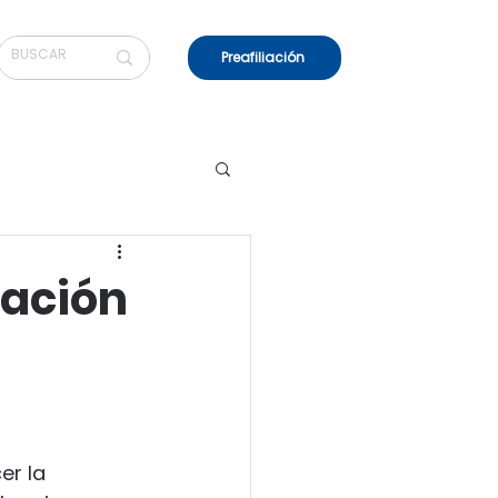
Preafiliación
cación
munidad Centro
er la 