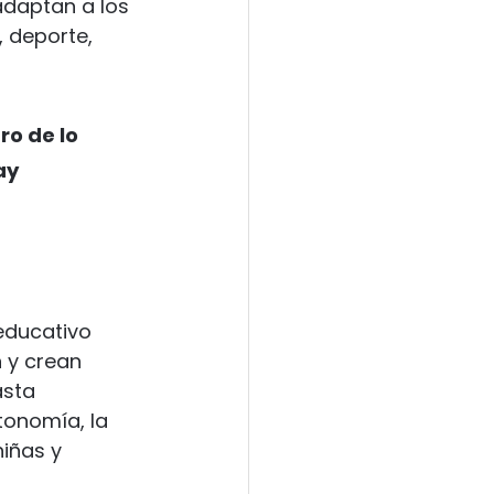
daptan a los 
, deporte, 
o de lo 
ay 
educativo 
 y crean 
sta 
tonomía, la 
niñas y 