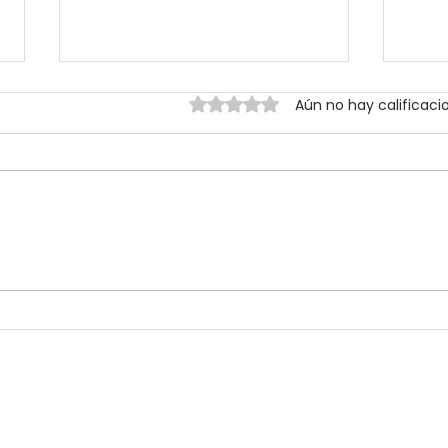
Obtuvo 0 de 5 estrellas.
Aún no hay calificaci
Más de 2000 voces
Vivi
unidas en un mismo
com
sentimiento: alentar a la
exp
Celeste
com