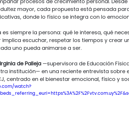
pañar procesos de crecimiento personal. Desde 
Comunidad
Biblioteca libre
Cultura
Ec
 adultez mayor, cada propuesta está pensada para
icativas, donde lo físico se integra con lo emociona
Teatro
Socio Básico
Fitness Acuático
a es siempre la persona: qué le interesa, qué nece
implica escuchar, respetar los tiempos y crear u
ada uno pueda animarse a ser.
al
Liderazgo
Trekking y senderismo
IUAC
irginia de Palleja
 —supervisora de Educación Física
stra institución— en una reciente entrevista sobre 
Udelar
J, centrado en el bienestar emocional, físico y soc
e.com/watch?
eds_referring_euri=https%3A%2F%2Fvtv.com.uy%2F&