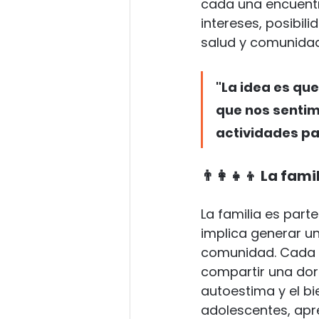
cada una encuentr
intereses, posibil
salud y comunidad 
"La idea es que
que nos sentim
actividades pa
👨‍👩‍👧‍👦 La fa
La familia es part
implica generar u
comunidad. Cada 
compartir una dor
autoestima y el bie
adolescentes, apr