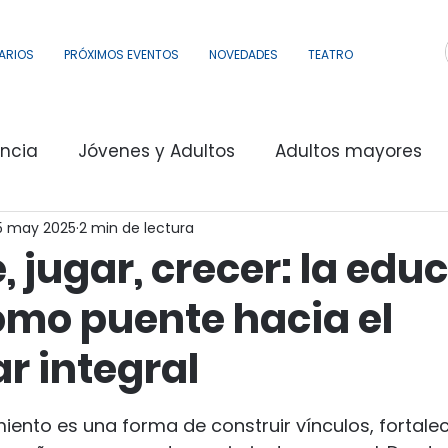
ARIOS
PRÓXIMOS EVENTOS
NOVEDADES
TEATRO
encia
Jóvenes y Adultos
Adultos mayores
5 may 2025
2 min de lectura
Dimensión Nacional e Internacional
 jugar, crecer: la edu
omo puente hacia el
y Eventos
Intervenciones Sociales, Territorio
r integral
pación
Al agua
Comunidad Portones
Co
strellas.
miento es una forma de construir vínculos, fortalec