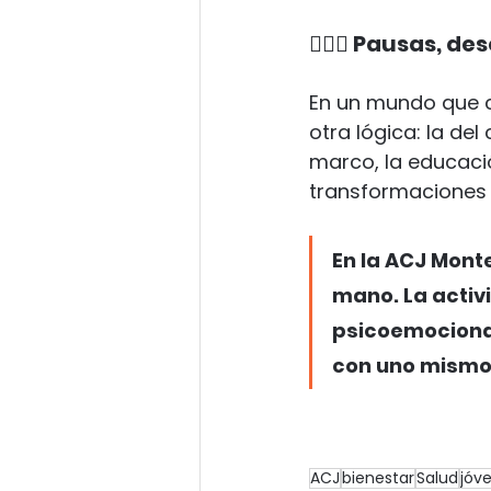
🧘🏻‍♀️ Pausas, 
En un mundo que 
otra lógica: la del
marco, la educaci
transformaciones 
En la ACJ Mont
mano. La activ
psicoemocional 
con uno mismo 
ACJ
bienestar
Salud
jóv