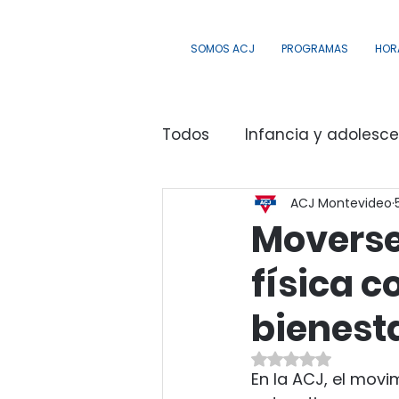
SOMOS ACJ
PROGRAMAS
HOR
Todos
Infancia y adolesc
ACJ Montevideo
Campamento y Aire Libre
Moverse,
física c
Actividad, Salud, Deporte 
bienesta
Capacitaciones y Partici
Obtuvo NaN de 5 e
En la ACJ, el movi