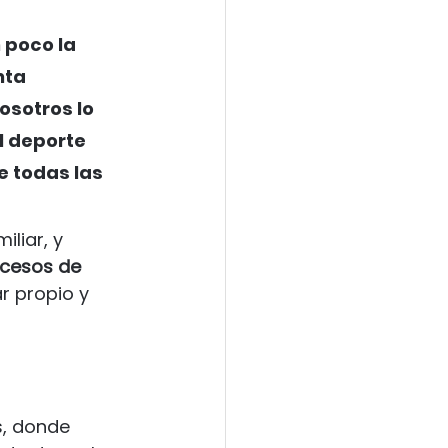
 poco la 
nta 
osotros lo 
l deporte 
e todas las 
liar, y 
cesos de 
r propio y 
, donde 