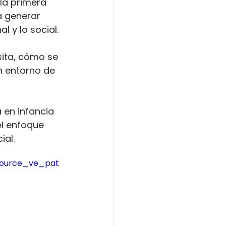
la primera 
umenismo
 generar 
l y lo social.
Salud
sita, cómo se 
n entorno de 
J
 en infancia 
el enfoque 
ial.
source_ve_pat