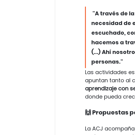
 "A través de l
necesidad de e
escuchado, con
hacemos a travé
(...) Ahí nosot
personas."
Las actividades est
apuntan tanto al 
aprendizaje con s
donde pueda crece
🙌 Propuestas p
La ACJ acompaña a