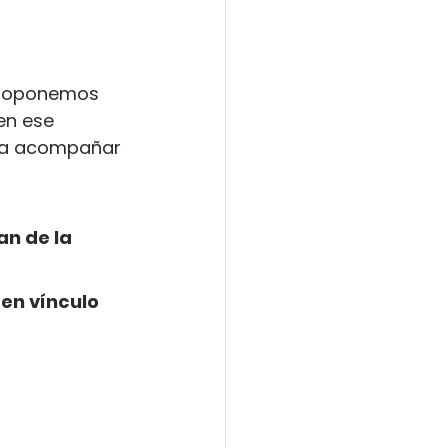
proponemos 
en ese 
ara acompañar 
n de la 
en vínculo 