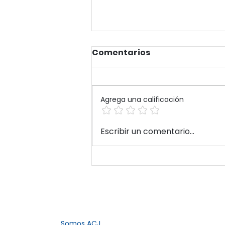
Comentarios
Agrega una calificación
Nado Mundialista 2026:
Escribir un comentario...
juntos llegamos más
lejos
Somos ACJ​