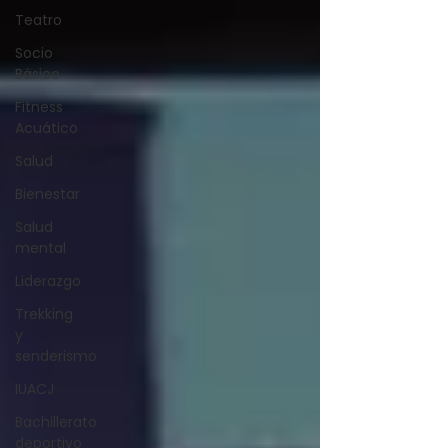
Teatro
Socio
Básico
Fitness
Acuático
Salud
Bienestar
Salud
mental
Liderazgo
Trekking
y
senderismo
IUACJ
Bachillerato
deportivo