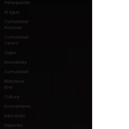
Participación
Al agua
Comunidad
Portones
Comunidad
Centro
Viajes
Novedades
Comunidad
Biblioteca
libre
Cultura
Ecumenismo
Educación
Deportes