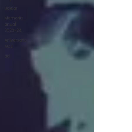
Udelar
Memoria
anual
2023-24
Aniversario
ACJ
ad