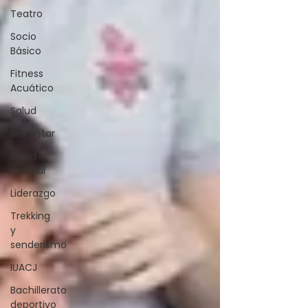
Teatro
Socio
Básico
Fitness
Acuático
Salud
Bienestar
Salud
mental
Liderazgo
Trekking
y
senderismo
IUACJ
Bachillerato
deportivo