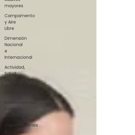
mayores
Campamento
y Aire
Libre
Dimensión
Nacional
e
Internacional
Actividad,
Salud,
Deporte
y
Eventos
Intervenciones
Sociales,
Territorio
Capacitaciones
y