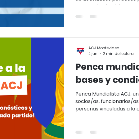
grupos, donde el deporte 
para fortalecer vínculos, 
disfrutar en comunidad.
ACJ Montevideo
2 jun
2 min de lectura
Penca mundia
bases y condi
Penca Mundialista ACJ, u
socios/as, funcionarios/as
personas vinculadas a la
compartir la emoción de 
amistosamente y disfrutar