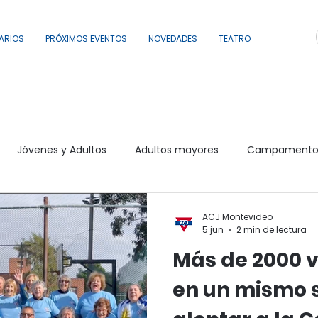
ARIOS
PRÓXIMOS EVENTOS
NOVEDADES
TEATRO
Jóvenes y Adultos
Adultos mayores
Campamento y
nal
Actividad, Salud, Deporte y Eventos
Intervenciones 
ACJ Montevideo
5 jun
2 min de lectura
Más de 2000 
Al agua
Comunidad Portones
Comunidad Centr
en un mismo 