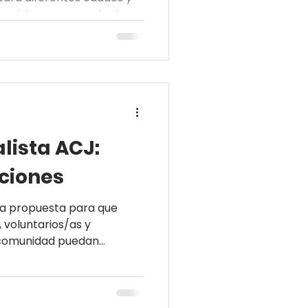
será la excusa perfecta
celebrar la diversidad y
lista ACJ:
ciones
na propuesta para que
, voluntarios/as y
 comunidad puedan
cada partido, competir
 juntos esta experiencia.