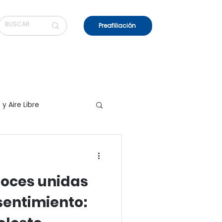
Preafiliación
 Aire Libre
Sociales, Territorio
voces unidas
o
Viajes
sentimiento: