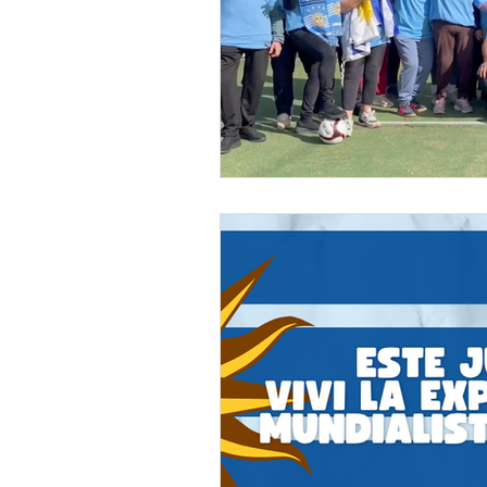
Novedades
Comunidad
Teatro
Socio Básico
F
Trekking y senderismo
IUA