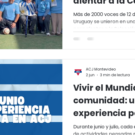
alentar a la C
Biblioteca libre
Cultura
Ecumenismo
Educació
Más de 2000 voces de 12 
Uruguay se unieron en un
itness Acuático
Salud
Bienestar
Salud mental
para alentar a la Selecci
Los coros de ACJ Centro y
esta experiencia que celeb
CJ
Bachillerato deportivo
Udelar
y el encuentro colectivo.
ACJ Montevideo
2 jun
3 min de lectura
Vivir el Mundi
comunidad: 
experiencia 
en ACJ
Durante junio y julio, cad
de actividades pensadas 