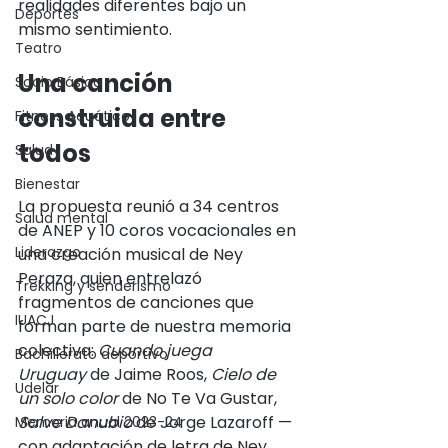
realidades diferentes bajo un 
Deportes
mismo sentimiento.
Teatro
Una canción 
Socio Básico
construida entre 
Fitness Acuático
todos
Salud
Bienestar
La propuesta reunió a 34 centros 
Salud mental
de ANEP y 10 coros vocacionales en 
Liderazgo
una creación musical de Ney 
Peraza, quien entrelazó 
Trekking y senderismo
fragmentos de canciones que 
IUACJ
forman parte de nuestra memoria 
colectiva: 
Cuando juega 
Bachillerato deportivo
Uruguay
 de Jaime Roos, 
Cielo de 
Udelar
un solo color
 de No Te Va Gustar, 
Salve Danubio
 de Jorge Lazaroff —
Memoria anual 2023-24
con adaptación de letra de Ney 