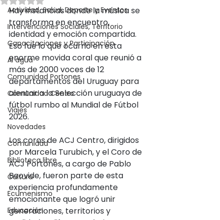
Actividad, Salud, Deporte y Eventos
Hay instancias donde la música se 
transforma en encuentro, 
Intervenciones Sociales, Territorio
identidad y emoción compartida. 
Capacitaciones y Participación
Eso fue lo que ocurrió en esta 
enorme movida coral que reunió a 
Al agua
más de 2000 voces de 12 
Comunidad Portones
departamentos del Uruguay para 
alentar a la Selección uruguaya de 
Comunidad Centro
fútbol rumbo al Mundial de Fútbol 
Viajes
2026.
Novedades
Los coros de ACJ Centro, dirigidos 
Comunidad
por Marcela Turubich, y el Coro de 
Biblioteca libre
ACJ Portones, a cargo de Pablo 
Beovide, fueron parte de esta 
Cultura
experiencia profundamente 
Ecumenismo
emocionante que logró unir 
Educación
generaciones, territorios y 