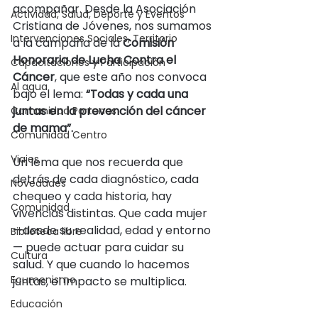
acompañar. Desde la Asociación 
Actividad, Salud, Deporte y Eventos
Cristiana de Jóvenes, nos sumamos 
Intervenciones Sociales, Territorio
a la campaña de la 
Comisión 
Honoraria de Lucha Contra el 
Capacitaciones y Participación
Cáncer
, que este año nos convoca 
Al agua
bajo el lema: 
“Todas y cada una 
juntas en la prevención del cáncer 
Comunidad Portones
de mama”.
Comunidad Centro
Viajes
Un lema que nos recuerda que 
detrás de cada diagnóstico, cada 
Novedades
chequeo y cada historia, hay 
Comunidad
vivencias distintas. Que cada mujer 
—desde su realidad, edad y entorno
Biblioteca libre
— puede actuar para cuidar su 
Cultura
salud. Y que cuando lo hacemos 
Ecumenismo
juntas, el impacto se multiplica.
Educación