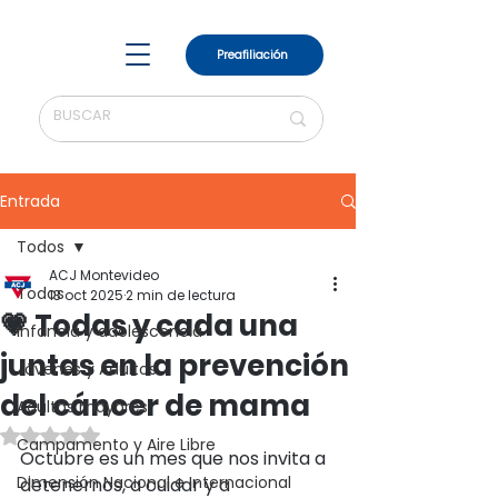
Preafiliación
Entrada
Todos
ACJ Montevideo
Todos
13 oct 2025
2 min de lectura
💗 Todas y cada una
Infancia y adolescencia
juntas en la prevención
Jóvenes y Adultos
del cáncer de mama
Adultos mayores
Obtuvo NaN de 5 estrellas.
Campamento y Aire Libre
Octubre es un mes que nos invita a 
Dimensión Nacional e Internacional
detenernos, a cuidar y a 