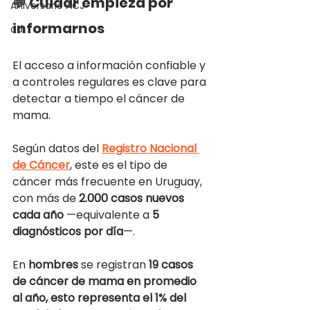
💬 Cuidar empieza por 
Aniversario ACJ
informarnos
ad
El acceso a información confiable y 
a controles regulares es clave para 
detectar a tiempo el cáncer de 
mama.
Según datos del 
Registro Nacional 
de Cáncer
, este es el tipo de 
cáncer más frecuente en Uruguay, 
con más de 
2.000 casos nuevos 
cada año
 —equivalente a 
5 
diagnósticos por día
—.
En 
hombres 
se registran 
19 casos 
de cáncer de mama en promedio 
al año, esto representa el 1% del 