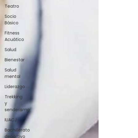
Teatro
Socio
Básico
Fitness
Acuático
Salud
Bienestar
Salud
mental
Liderazgo
Trekking
y
senderismo
IUACJ
Bachillerato
deportivo