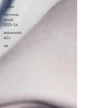
Udelar
Memoria
anual
2023-24
Aniversario
ACJ
ad