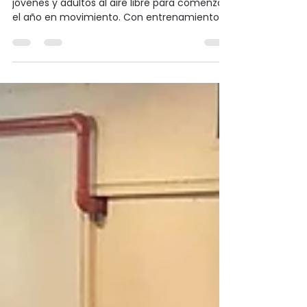
el cuerpo, fortalecer
vínculos y comenzar el año
con energía
La pretemporada de ACJ volvió a convocar a
jóvenes y adultos al aire libre para comenzar
el año en movimiento. Con entrenamientos
dinámicos, acompañamiento profesional y el
valor del trabajo en equipo, la propuesta
combinó bienestar físico, salud mental y
comunidad. Conocé cómo esta experiencia
promueve hábitos saludables y transforma el
ejercicio en un espacio de encuentro y
energía compartida.