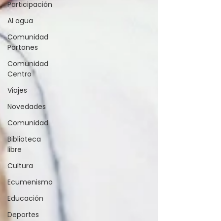
Participación
Al agua
Comunidad
Portones
Comunidad
Centro
Viajes
Novedades
Comunidad
Biblioteca
libre
Cultura
Ecumenismo
Educación
Deportes