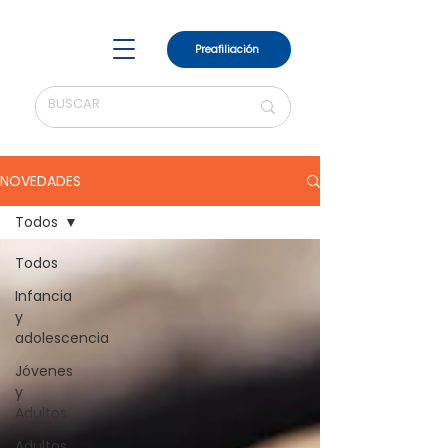
Preafiliación
NOVEDADES
Todos
Todos
Infancia
y
adolescencia
Jóvenes
y
Adultos
Adultos