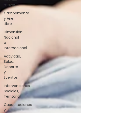
mayores
Campamento
y Aire
Libre
Dimensión
Nacional
e
Internacional
Actividad,
Salud,
Deporte
y
Eventos
Intervenciones
Sociales,
Territorio
Capacitaciones
y