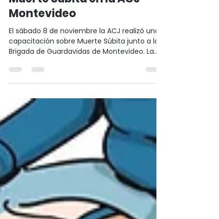
ACJ Montevideo
12 nov 2025
2 min de lectura
Prevención, preparación y
cuidado: capacitación en
Muerte Súbita en la ACJ
Montevideo
El sábado 8 de noviembre la ACJ realizó una
capacitación sobre Muerte Súbita junto a la
Brigada de Guardavidas de Montevideo. La
instancia fortaleció la preparación de los
equipos para responder ante emergencias
cardíacas, repasando protocolos, técnicas
de RCP y uso del DEA.