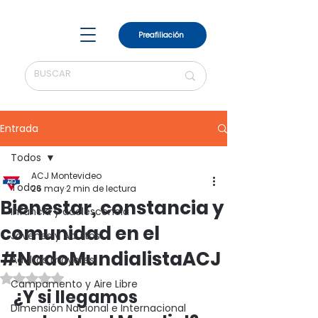
Preafiliación
Entrada
Todos
ACJ Montevideo
Todos
26 may
2 min de lectura
Bienestar, constancia y
Infancia y adolescencia
comunidad en el
Jóvenes y Adultos
#NadoMundialistaACJ
Adultos mayores
Obtuvo NaN de 5 estrellas.
Campamento y Aire Libre
¿Y si llegamos 
Dimensión Nacional e Internacional