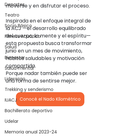
Deportes
moverse y en disfrutar el proceso.
Teatro
Inspirada en el enfoque integral de 
Socio Básico
la ACJ —el desarrollo equilibrado 
del cuerpo, la mente y el espíritu— 
Fitness Acuático
esta propuesta busca transformar 
Salud
junio en un mes de movimiento, 
Bienestar
hábitos saludables y motivación 
compartida.
Salud mental
Porque nadar también puede ser 
Liderazgo
una forma de sentirse mejor.
Trekking y senderismo
Conocé el Nado Kilométrico
IUACJ
Bachillerato deportivo
Udelar
Memoria anual 2023-24